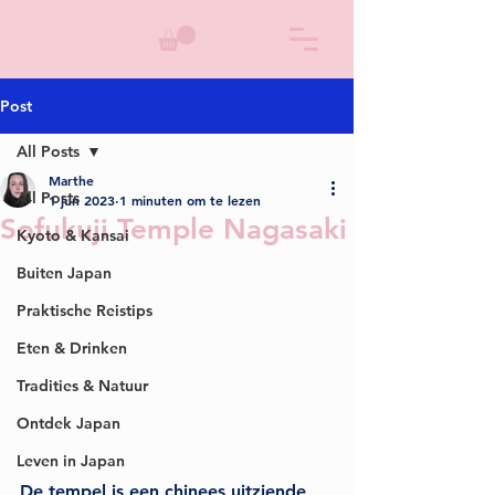
Post
All Posts
Marthe
All Posts
1 jun 2023
1 minuten om te lezen
Sofukuji Temple Nagasaki
Kyoto & Kansai
Buiten Japan
Praktische Reistips
Eten & Drinken
Tradities & Natuur
Ontdek Japan
Leven in Japan
De tempel is een chinees uitziende 