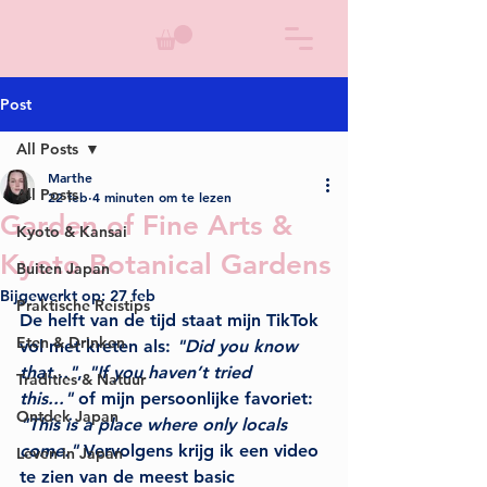
Post
All Posts
Marthe
All Posts
22 feb
4 minuten om te lezen
Garden of Fine Arts &
Kyoto & Kansai
Kyoto Botanical Gardens
Buiten Japan
Bijgewerkt op:
27 feb
Praktische Reistips
De helft van de tijd staat mijn TikTok 
Eten & Drinken
vol met kreten als: 
"Did you know 
that..."
, 
"If you haven’t tried 
Tradities & Natuur
this..."
 of mijn persoonlijke favoriet: 
Ontdek Japan
"This is a place where only locals 
come."
 Vervolgens krijg ik een video 
Leven in Japan
te zien van de meest basic 