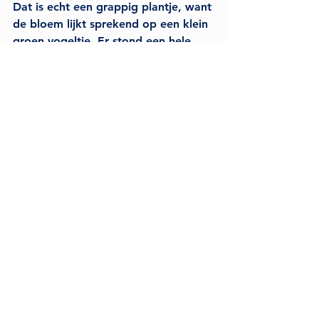
Dat is echt een grappig plantje, want 
de bloem lijkt sprekend op een klein 
groen vogeltje. Er stond een hele 
groep mensen omheen om foto's te 
maken en dat wilde ik natuurlijk ook
Terwijl ik met mijn camera (Fujifilm 
X100V) een foto probeerde te 
maken hoorde ik een jongen achter 
me: 
"Ohh, ii camera... ii 
camera!"
 (wat zoiets betekent als: 
"Oh, goede camera!"). Hij herkende 
hem waarschijnlijk meteen en keek 
mee op mijn schermpje. Ik knikte 
hem even toe als erkenning. De 
camera is een populair type camera 
voor fotograven. 